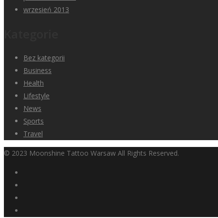
wrzesień 2013
Kategorie
Bez kategorii
Business
Health
Lifestyle
News
Sports
Travel
© 2023 Moonshine Tattoo Warsaw All Rights Reserved.