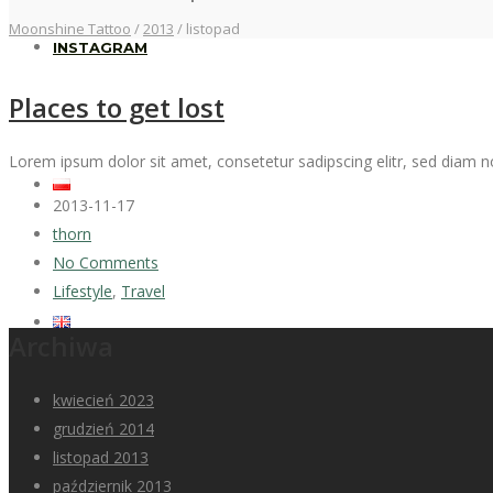
Moonshine Tattoo
/
2013
/
listopad
INSTAGRAM
Places to get lost
Lorem ipsum dolor sit amet, consetetur sadipscing elitr, sed diam 
2013-11-17
thorn
No Comments
Lifestyle
,
Travel
Archiwa
kwiecień 2023
grudzień 2014
listopad 2013
październik 2013