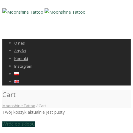
O nas
Artyści
Kontakt
Instagram
Cart
Moonshine Tattoo
/
Cart
Twój koszyk aktualnie jest pusty.
Wróć do sklepu