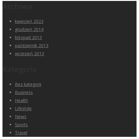
Archiwa
kwiecień 2023
grudzień 2014
listopad 2013
październik 2013
wrzesień 2013
Kategorie
Bez kategorii
Business
Health
Lifestyle
News
Sports
Travel