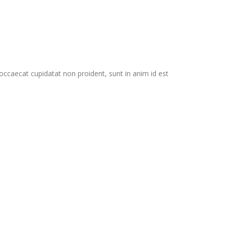
t occaecat cupidatat non proident, sunt in anim id est
Zisyo
Aenean commodo ligula eget dolor. Aenean