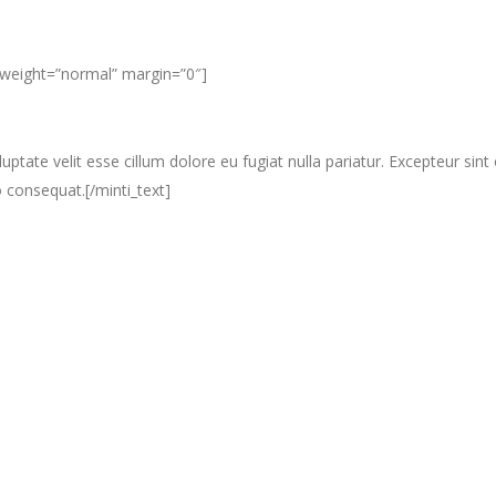
” weight=”normal” margin=”0″]
luptate velit esse cillum dolore eu fugiat nulla pariatur. Excepteur sin
 consequat.[/minti_text]
Astra
Aenean commodo ligula eget dolor. Aenean