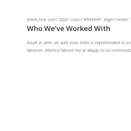
[minti_text size=”20px” color=”#999999″ align=”center
Who We’ve Worked With
Asunt in anim uis aute irure dolor in reprehenderit in vo
laborum. Allamco laboris nisi ut aliquip ex ea commodo
Mylook Inc.
Aenean commodo ligula eget dolor. Aenean