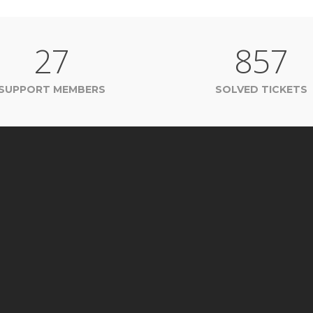
27
857
SUPPORT MEMBERS
SOLVED TICKETS