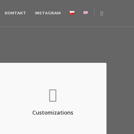
KONTAKT
INSTAGRAM
Customizations
Aenean commodo ligula eget dolor. Aenean
massa. Lorem ipsum dolor sit amet, consec
tetuer adipis elit, aliquam eget nibh etl.
Customizations
REQUEST QUOTE