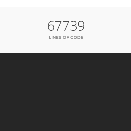
67739
LINES OF CODE