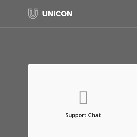
Support Chat
Aenean commodo ligula eget dolor. Aenean
massa. Lorem ipsum dolor sit amet, consec
tetuer adipis elit, aliquam eget nibh etl.
Support Chat
OPEN CHAT