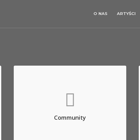
O NAS
ARTYŚCI
Community
Aenean commodo ligula eget dolor. Aenean
massa. Lorem ipsum dolor sit amet, consec
tetuer adipis elit, aliquam eget nibh etl.
Community
LOGIN TO FORUM