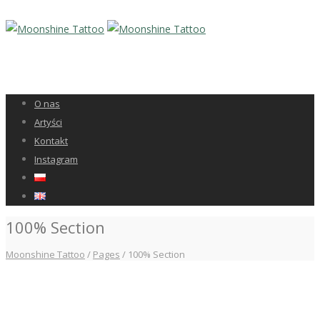
O nas
Artyści
Kontakt
Instagram
100% Section
Moonshine Tattoo
/
Pages
/
100% Section