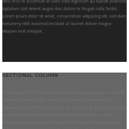
vero eros et accumsan et iusto odio dignissim qui blandit praesent
luptatum zzril delenit augue duis dolore te feugait nulla facilisi.
Lorem ipsum dolor sit amet, consectetuer adipiscing elit, sed diam
nonummy nibh euismod tincidunt ut laoreet dolore magna
aliquam erat volutpat.
SECTIONAL COLUMN
Lorem ipsum dolor sit amet, consetetur sadipscing elitr, sed diam
nonumy eirmod tempor invidunt ut labore et dolore magna
aliquyam erat, sed diam voluptua. At vero eos et accusam et justo
duo dolores et ea rebum. Stet clita kasd gubergren, no sea
takimata sanctus est Lorem ipsum dolor sit amet. Lorem ipsum