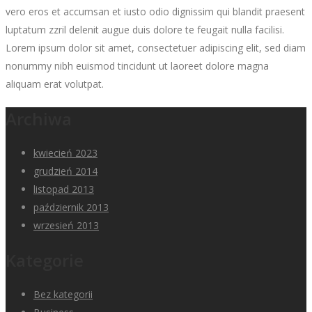
vero eros et accumsan et iusto odio dignissim qui blandit praesent
luptatum zzril delenit augue duis dolore te feugait nulla facilisi.
Lorem ipsum dolor sit amet, consectetuer adipiscing elit, sed diam
nonummy nibh euismod tincidunt ut laoreet dolore magna
aliquam erat volutpat.
Archiwa
kwiecień 2023
grudzień 2014
listopad 2013
październik 2013
wrzesień 2013
Kategorie
Bez kategorii