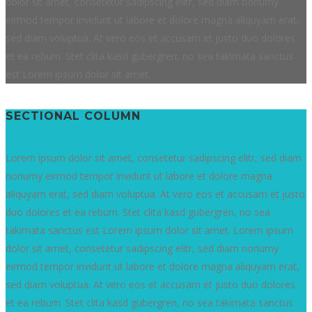
dolor sit amet, consetetur sadipscing elitr, sed diam nonumy
eirmod tempor invidunt ut labore et dolore magna aliquyam erat,
sed diam voluptua. At vero eos et accusam et justo duo dolores
et ea rebum. Stet clita kasd gubergren, no sea takimata sanctus
est Lorem ipsum dolor sit amet.
SECTIONAL COLUMN
Lorem ipsum dolor sit amet, consetetur sadipscing elitr, sed diam
nonumy eirmod tempor invidunt ut labore et dolore magna
aliquyam erat, sed diam voluptua. At vero eos et accusam et justo
duo dolores et ea rebum. Stet clita kasd gubergren, no sea
takimata sanctus est Lorem ipsum dolor sit amet. Lorem ipsum
dolor sit amet, consetetur sadipscing elitr, sed diam nonumy
eirmod tempor invidunt ut labore et dolore magna aliquyam erat,
sed diam voluptua. At vero eos et accusam et justo duo dolores
et ea rebum. Stet clita kasd gubergren, no sea takimata sanctus