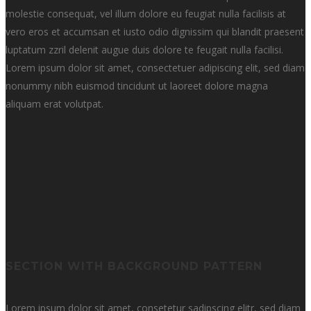
molestie consequat, vel illum dolore eu feugiat nulla facilisis at
vero eros et accumsan et iusto odio dignissim qui blandit praesent
luptatum zzril delenit augue duis dolore te feugait nulla facilisi.
Lorem ipsum dolor sit amet, consectetuer adipiscing elit, sed diam
nonummy nibh euismod tincidunt ut laoreet dolore magna
aliquam erat volutpat.
SECTION WITH BACKGROUND PATTERN
Lorem ipsum dolor sit amet, consetetur sadipscing elitr, sed diam