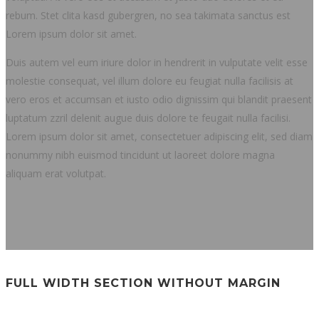
rebum. Stet clita kasd gubergren, no sea takimata sanctus est
Lorem ipsum dolor sit amet.
Duis autem vel eum iriure dolor in hendrerit in vulputate velit esse
molestie consequat, vel illum dolore eu feugiat nulla facilisis at
vero eros et accumsan et iusto odio dignissim qui blandit praesent
luptatum zzril delenit augue duis dolore te feugait nulla facilisi.
Lorem ipsum dolor sit amet, consectetuer adipiscing elit, sed diam
nonummy nibh euismod tincidunt ut laoreet dolore magna
aliquam erat volutpat.
FULL WIDTH SECTION WITHOUT MARGIN