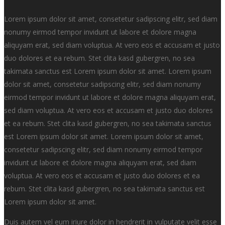
Lorem ipsum dolor sit amet, consetetur sadipscing elitr, sed diam
nonumy eirmod tempor invidunt ut labore et dolore magna
aliquyam erat, sed diam voluptua. At vero eos et accusam et justo
duo dolores et ea rebum. Stet clita kasd gubergren, no sea
takimata sanctus est Lorem ipsum dolor sit amet. Lorem ipsum
dolor sit amet, consetetur sadipscing elitr, sed diam nonumy
eirmod tempor invidunt ut labore et dolore magna aliquyam erat,
sed diam voluptua. At vero eos et accusam et justo duo dolores
et ea rebum. Stet clita kasd gubergren, no sea takimata sanctus
est Lorem ipsum dolor sit amet. Lorem ipsum dolor sit amet,
consetetur sadipscing elitr, sed diam nonumy eirmod tempor
invidunt ut labore et dolore magna aliquyam erat, sed diam
voluptua. At vero eos et accusam et justo duo dolores et ea
rebum. Stet clita kasd gubergren, no sea takimata sanctus est
Lorem ipsum dolor sit amet.
Duis autem vel eum iriure dolor in hendrerit in vulputate velit esse