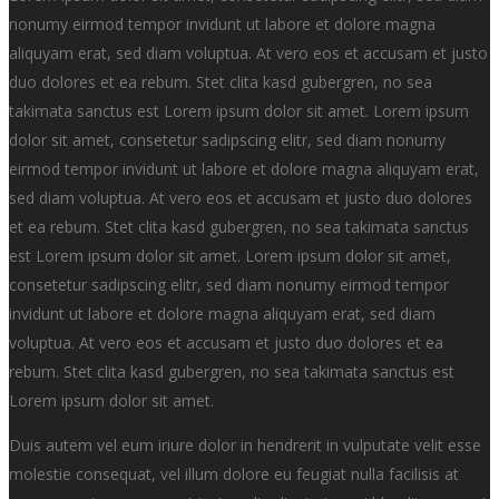
nonumy eirmod tempor invidunt ut labore et dolore magna
aliquyam erat, sed diam voluptua. At vero eos et accusam et justo
duo dolores et ea rebum. Stet clita kasd gubergren, no sea
takimata sanctus est Lorem ipsum dolor sit amet. Lorem ipsum
dolor sit amet, consetetur sadipscing elitr, sed diam nonumy
eirmod tempor invidunt ut labore et dolore magna aliquyam erat,
sed diam voluptua. At vero eos et accusam et justo duo dolores
et ea rebum. Stet clita kasd gubergren, no sea takimata sanctus
est Lorem ipsum dolor sit amet. Lorem ipsum dolor sit amet,
consetetur sadipscing elitr, sed diam nonumy eirmod tempor
invidunt ut labore et dolore magna aliquyam erat, sed diam
voluptua. At vero eos et accusam et justo duo dolores et ea
rebum. Stet clita kasd gubergren, no sea takimata sanctus est
Lorem ipsum dolor sit amet.
Duis autem vel eum iriure dolor in hendrerit in vulputate velit esse
molestie consequat, vel illum dolore eu feugiat nulla facilisis at