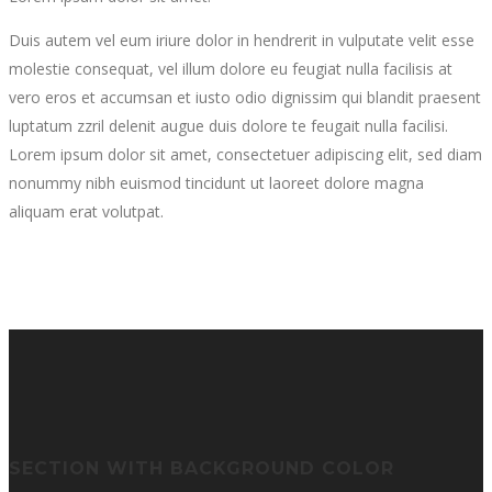
Duis autem vel eum iriure dolor in hendrerit in vulputate velit esse
molestie consequat, vel illum dolore eu feugiat nulla facilisis at
vero eros et accumsan et iusto odio dignissim qui blandit praesent
luptatum zzril delenit augue duis dolore te feugait nulla facilisi.
Lorem ipsum dolor sit amet, consectetuer adipiscing elit, sed diam
nonummy nibh euismod tincidunt ut laoreet dolore magna
aliquam erat volutpat.
SECTION WITH BACKGROUND COLOR