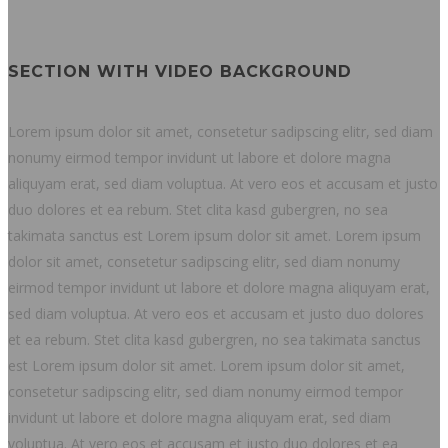
SECTION WITH VIDEO BACKGROUND
Lorem ipsum dolor sit amet, consetetur sadipscing elitr, sed diam
nonumy eirmod tempor invidunt ut labore et dolore magna
aliquyam erat, sed diam voluptua. At vero eos et accusam et justo
duo dolores et ea rebum. Stet clita kasd gubergren, no sea
takimata sanctus est Lorem ipsum dolor sit amet. Lorem ipsum
dolor sit amet, consetetur sadipscing elitr, sed diam nonumy
eirmod tempor invidunt ut labore et dolore magna aliquyam erat,
sed diam voluptua. At vero eos et accusam et justo duo dolores
et ea rebum. Stet clita kasd gubergren, no sea takimata sanctus
est Lorem ipsum dolor sit amet. Lorem ipsum dolor sit amet,
consetetur sadipscing elitr, sed diam nonumy eirmod tempor
invidunt ut labore et dolore magna aliquyam erat, sed diam
voluptua. At vero eos et accusam et justo duo dolores et ea