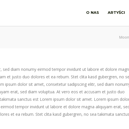
O NAS
ARTYŚCI
Moon
tr, sed diam nonumy eirmod tempor invidunt ut labore et dolore mag
am et justo duo dolores et ea rebum. Stet clita kasd gubergren, no s
m ipsum dolor sit amet, consetetur sadipscing elitr, sed diam nonum
uyam erat, sed diam voluptua. At vero eos et accusam et justo duo
a takimata sanctus est Lorem ipsum dolor sit amet. Lorem ipsum dolo
y eirmod tempor invidunt ut labore et dolore magna aliquyam erat, se
lores et ea rebum. Stet clita kasd gubergren, no sea takimata sanctu