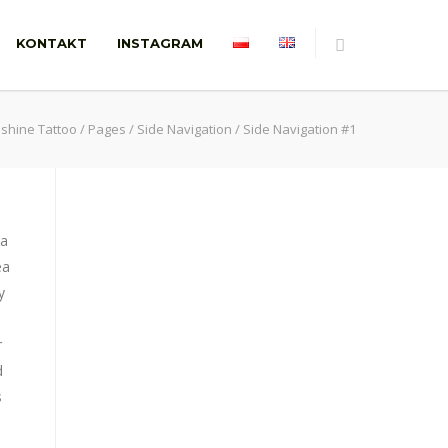
KONTAKT
INSTAGRAM
shine Tattoo
/
Pages
/
Side Navigation
/
Side Navigation #1
na
ea
y
r
d
s