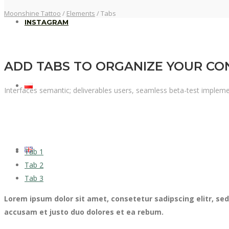
Moonshine Tattoo
/
Elements
/
Tabs
INSTAGRAM
ADD TABS TO ORGANIZE YOUR CO
Interfaces semantic; deliverables users, seamless beta-test impleme
Tab 1
Tab 2
Tab 3
Lorem ipsum dolor sit amet, consetetur sadipscing elitr, s
accusam et justo duo dolores et ea rebum.