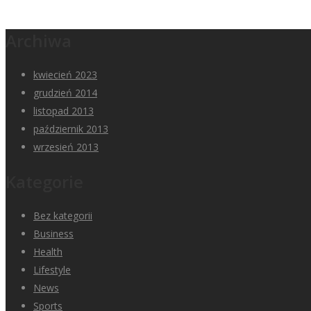
Archiwa
kwiecień 2023
grudzień 2014
listopad 2013
październik 2013
wrzesień 2013
Kategorie
Bez kategorii
Business
Health
Lifestyle
News
Sports