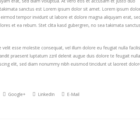
uyam erat, sed diam voluptua. At vero eos et accusam et justo duo
a takimata sanctus est Lorem ipsum dolor sit amet. Lorem ipsum dolo
y eirmod tempor invidunt ut labore et dolore magna aliquyam erat, se
lores et ea rebum. Stet clita kasd gubergren, no sea takimata sanctu
 velit esse molestie consequat, vel illum dolore eu feugiat nulla facilis
ndit praesent luptatum zzril delenit augue duis dolore te feugait null
piscing elit, sed diam nonummy nibh euismod tincidunt ut laoreet dolor
Google+
LinkedIn
E-Mail