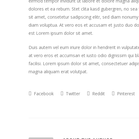
eirmod tempor invidunt ut labore et dolore magna aliq
dolores et ea rebum. Stet clita kasd gubergren, no se
sit amet, consetetur sadipscing elitr, sed diam nonum
diam voluptua. At vero eos et accusam et justo duo do
est Lorem ipsum dolor sit amet.
Duis autem vel eum iriure dolor in hendrerit in vulputate
at vero eros et accumsan et iusto odio dignissim qui bla
facilisi. Lorem ipsum dolor sit amet, consectetuer adi
magna aliquam erat volutpat.
Facebook
Twitter
Reddit
Pinterest