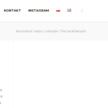
KONTAKT
INSTAGRAM
Moonshine Tattoo
/
Lifestyle
/
The Small Miracle
na
ea
y