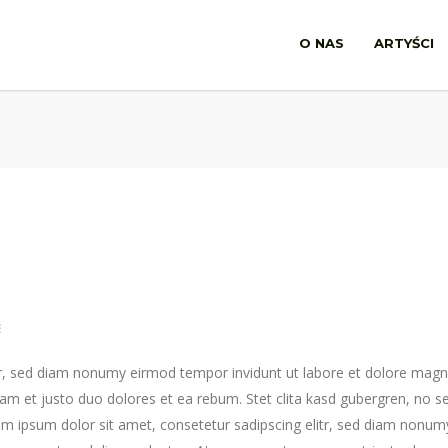
O NAS
ARTYŚCI
E
tr, sed diam nonumy eirmod tempor invidunt ut labore et dolore mag
am et justo duo dolores et ea rebum. Stet clita kasd gubergren, no s
m ipsum dolor sit amet, consetetur sadipscing elitr, sed diam nonum